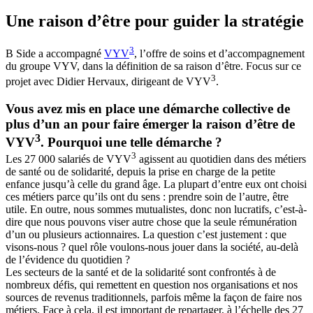
Une raison d’être
pour guider la stratégie
3
B Side a accompagné
VYV
, l’offre de soins et d’accompagnement
du groupe VYV, dans la définition de sa raison d’être. Focus sur ce
3
projet avec Didier Hervaux, dirigeant de VYV
.
Vous avez mis en place une démarche collective de
plus d’un an pour faire émerger la raison d’être de
3
VYV
. Pourquoi une telle démarche ?
3
Les 27 000 salariés de VYV
agissent au quotidien dans des métiers
de santé ou de solidarité, depuis la prise en charge de la petite
enfance jusqu’à celle du grand âge. La plupart d’entre eux ont choisi
ces métiers parce qu’ils ont du sens : prendre soin de l’autre, être
utile. En outre, nous sommes mutualistes, donc non lucratifs, c’est-à-
dire que nous pouvons viser autre chose que la seule rémunération
d’un ou plusieurs actionnaires. La question c’est justement : que
visons-nous ? quel rôle voulons-nous jouer dans la société, au-delà
de l’évidence du quotidien ?
Les secteurs de la santé et de la solidarité sont confrontés à de
nombreux défis, qui remettent en question nos organisations et nos
sources de revenus traditionnels, parfois même la façon de faire nos
métiers. Face à cela, il est important de repartager, à l’échelle des 27