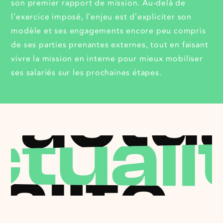
son premier rapport de mission. Au-delà de
l’exercice imposé, l’enjeu est d’expliciter son
modèle et ses engagements encore peu compris
de ses parties prenantes externes, tout en faisant
vivre la mission en interne pour mieux mobiliser
ses salariés sur les prochaines étapes.